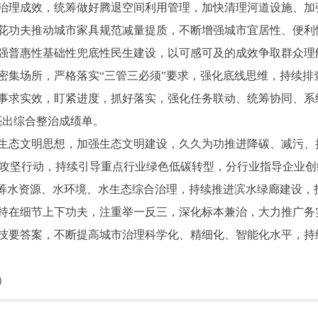
治理成效，统筹做好腾退空间利用管理，加快清理河道设施、加
花功夫推动城市家具规范减量提质，不断增强城市宜居性、便利
强普惠性基础性兜底性民生建设，以可感可及的成效争取群众理
密集场所，严格落实“三管三必须”要求，强化底线思维，持续排
事求实效，盯紧进度，抓好落实，强化任务联动、统筹协同、系
亮出综合整治成绩单。
态文明思想，加强生态文明建设，久久为功推进降碳、减污、
克”攻坚行动，持续引导重点行业绿色低碳转型，分行业指导企业创
统筹水资源、水环境、水生态综合治理，持续推进滨水绿廊建设，
持在细节上下功夫，注重举一反三，深化标本兼治，大力推广务
技要答案，不断提高城市治理科学化、精细化、智能化水平，持
）