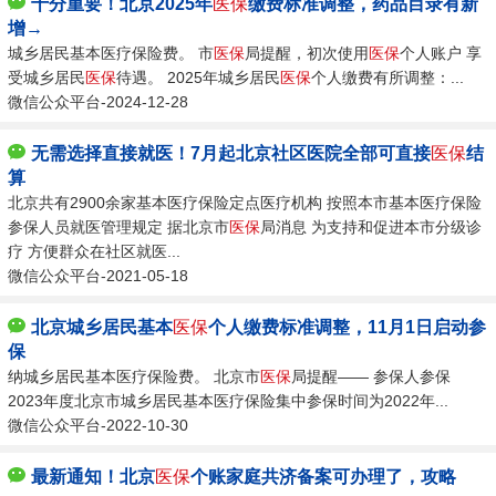
十分重要！北京2025年
医保
缴费标准调整，药品目录有新
增→
城乡居民基本医疗保险费。 市
医保
局提醒，初次使用
医保
个人账户 享
受城乡居民
医保
待遇。 2025年城乡居民
医保
个人缴费有所调整：...
微信公众平台-2024-12-28
无需选择直接就医！7月起北京社区医院全部可直接
医保
结
算
北京共有2900余家基本医疗保险定点医疗机构 按照本市基本医疗保险
参保人员就医管理规定 据北京市
医保
局消息 为支持和促进本市分级诊
疗 方便群众在社区就医...
微信公众平台-2021-05-18
北京城乡居民基本
医保
个人缴费标准调整，11月1日启动参
保
纳城乡居民基本医疗保险费。 北京市
医保
局提醒—— 参保人参保
2023年度北京市城乡居民基本医疗保险集中参保时间为2022年...
微信公众平台-2022-10-30
最新通知！北京
医保
个账家庭共济备案可办理了，攻略