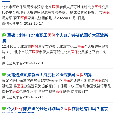
——
北京市医疗保障局发布消息 北京
医保
参保人员可以通过北京
医保
公共
服务平台办理个人账户家庭成员共济备案。 庭成员共济备案。 市
医保
局介绍 职工
医保
家庭共济指的是 从2022年12月1日起...
微信公众平台-2022-10-17
重磅！利好！北京职工
医保
个人账户共济范围扩大至近亲
属
12月10日，北京市
医保
局发布通知，北京市职工
医保
个人账户家庭共
济 ）。 北京市职工
医保
参保人员可通过北京
医保
公共服务平台、支
付...
微信公众平台-2024-12-10
无需选择直接就医！海淀社区医院就可
医保
结算
海淀区医疗保障局副局长赵志辉表示 区
医保
局通过不断推进
医保
政策
进社区 将
医保
政策送到海淀的家门口 使用5G人工智能和区块链等手段
提升了
医保
信息化水平 拓展了智慧
医保
场景 切实做到了...
微信公众平台-2021-07-07
个人
医保
账户里的钱还能取吗？
医保
存折还有用吗？北京