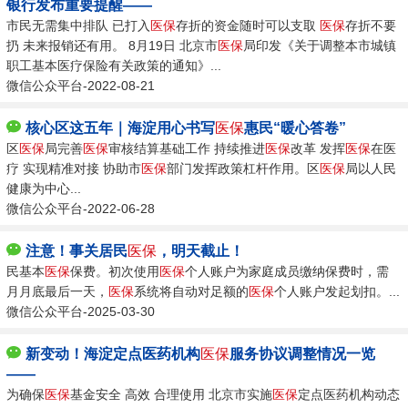
银行发布重要提醒——
市民无需集中排队 已打入
医保
存折的资金随时可以支取
医保
存折不要
扔 未来报销还有用。 8月19日 北京市
医保
局印发《关于调整本市城镇
职工基本医疗保险有关政策的通知》...
微信公众平台-2022-08-21
核心区这五年｜海淀用心书写
医保
惠民“暖心答卷”
区
医保
局完善
医保
审核结算基础工作 持续推进
医保
改革 发挥
医保
在医
疗 实现精准对接 协助市
医保
部门发挥政策杠杆作用。区
医保
局以人民
健康为中心...
微信公众平台-2022-06-28
注意！事关居民
医保
，明天截止！
民基本
医保
保费。初次使用
医保
个人账户为家庭成员缴纳保费时，需
月月底最后一天，
医保
系统将自动对足额的
医保
个人账户发起划扣。...
微信公众平台-2025-03-30
新变动！海淀定点医药机构
医保
服务协议调整情况一览
——
为确保
医保
基金安全 高效 合理使用 北京市实施
医保
定点医药机构动态