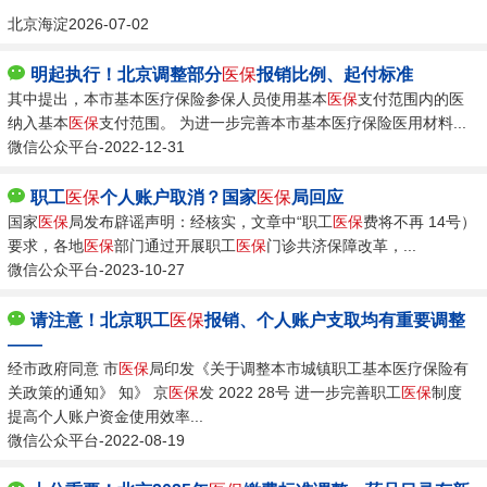
北京海淀2026-07-02
明起执行！北京调整部分
医保
报销比例、起付标准
其中提出，本市基本医疗保险参保人员使用基本
医保
支付范围内的医
纳入基本
医保
支付范围。 为进一步完善本市基本医疗保险医用材料...
微信公众平台-2022-12-31
职工
医保
个人账户取消？国家
医保
局回应
国家
医保
局发布辟谣声明：经核实，文章中“职工
医保
费将不再 14号）
要求，各地
医保
部门通过开展职工
医保
门诊共济保障改革，...
微信公众平台-2023-10-27
请注意！北京职工
医保
报销、个人账户支取均有重要调整
——
经市政府同意 市
医保
局印发《关于调整本市城镇职工基本医疗保险有
关政策的通知》 知》 京
医保
发 2022 28号 进一步完善职工
医保
制度
提高个人账户资金使用效率...
微信公众平台-2022-08-19