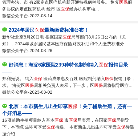
管理办法。市 有2家定点医疗机构新开通特殊病种服务。 恢复
医保
服
务协议的定点医药机构 经市 区
医保
经办机构审核...
微信公众平台-2022-08-14
2024年居民
医保
最新缴费标准公布！
新华社北京8月26日电 根据国家
医保
局等部门8月26日公布的《关
知》，2024年城乡居民基本医疗保险财政补助和个人缴费标准分...
微信公众平台-2024-08-26
好消息！海淀6家医院239种特色制剂纳入
医保
报销目录
——
郑利光说。 纳入
医保
医药成果惠及百姓 医院制剂纳入
医保
报销目录，
求。”海淀区
医保
局相关负责人表示，下一步，区
医保
局将指导医疗...
微信公众平台-2023-03-02
北京：本市新生儿出生即享
医保
！关于辅助生殖，还有一
个好消息——
16项辅助生殖项目纳入基本
医保
市
医保
局表示，在国家
医保
局指导
下，本市综 生即可享受
医保
待遇。 本市新生儿出生即可享受
医保
待遇
据介绍...