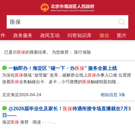
文件
政务服务
政民互动
问答知识库
微信
图片
已显示
医保
的搜索结果。
为您推荐：
医疗保险
一触即办！海淀区 “碰一下・办
医保
” 服务全新上线
为深化
医保
领域 “放管服” 改革，破解群众线上
医保
办事入口难 位置摆
放着
医保
业务触碰台卡、桌卡，小巧便携的
医保
触碰钥匙扣随...
北京海淀2026-04-24
相似信息
3
条
@2026届毕业生及家长！
医保
待遇衔接专场直播就在7月3
日——
海淀
医保
推荐 · 阅读 · · · ·...